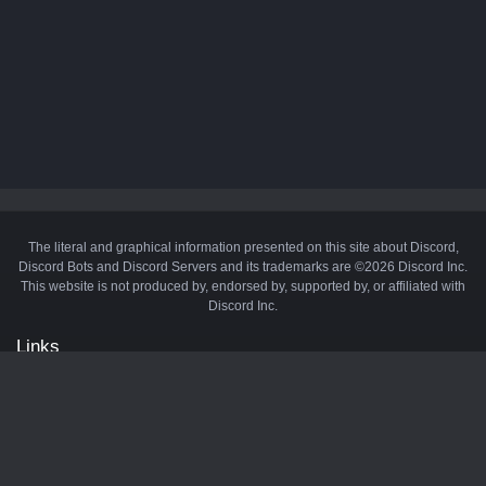
The literal and graphical information presented on this site about Discord,
Discord Bots and Discord Servers and its trademarks are ©2026 Discord Inc.
This website is not produced by, endorsed by, supported by, or affiliated with
Discord Inc.
Links
API
Privacy Policy
Cookie Policy
Terms and Conditions
Manage Cookies