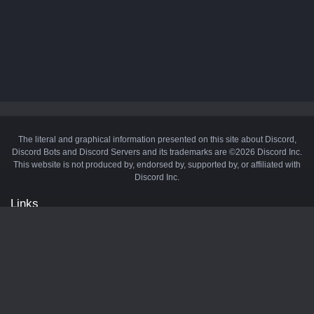
The literal and graphical information presented on this site about Discord,
Discord Bots and Discord Servers and its trademarks are ©2026 Discord Inc.
This website is not produced by, endorsed by, supported by, or affiliated with
Discord Inc.
Links
API
Privacy Policy
Cookie Policy
Terms and Conditions
Manage Cookies
Official Discord Server
Contact Us