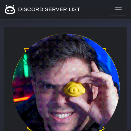
DISCORD SERVER LIST