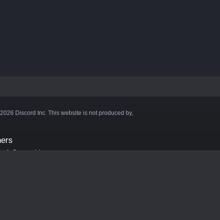
©2026 Discord Inc. This website is not produced by,
ners
aft Server List
DB
cape
ink Hosting