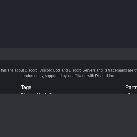
 this site about Discord, Discord Bots and Discord Servers and its trademarks are 
endorsed by, supported by, or affiliated with Discord Inc.
Tags
Part
Discord Music Bots
Minecr
Discord Crypto Bots
Bots
Discord Moderation Bots
Bloxs
Discord Levelling Bots
Laval