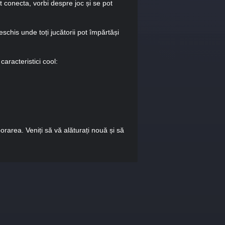
conecta, vorbi despre joc și se pot
eschis unde toți jucătorii pot împărtăși
aracteristici cool:
area. Veniți să vă alăturați nouă și să