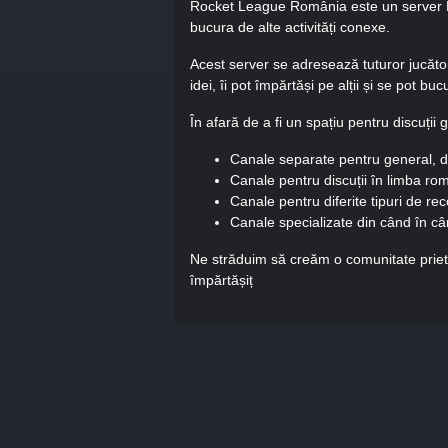
Rocket League România este un server Di
bucura de alte activități conexe.
Acest server se adresează tuturor jucători
idei, îi pot împărtăși pe alții și se pot bu
În afară de a fi un spațiu pentru discuț
Canale separate pentru general, di
Canale pentru discuții în limba rom
Canale pentru diferite tipuri de rec
Canale specializate din când în cân
Ne străduim să creăm o comunitate priete
împărtășiț