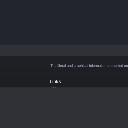
The literal and graphical information presented on
Links
API
Privacy Policy
Cookie Policy
Terms and Conditions
Manage Cookies
Official Discord Server
Contact Us