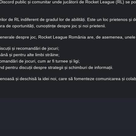
scord public și comunitar unde jucătorii de Rocket League (RL) se pot 
lor de RL indiferent de gradul lor de abilități. Este un loc prietenos și d
cura de oportunități, cunoștințe despre joc și noi prietenii.
ii generale despre joc, Rocket League România are, de asemenea, unele c
scuții și recomandări de jocuri;
ână și pentru alte limbi străine;
omandări de jocuri, cum ar fi turnee și ligi;
d pentru discuții despre strategii și schimburi de informații.
noasă și deschisă la idei noi, care să fomenteze comunicarea și colabor