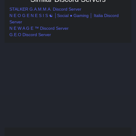
STALKER G.A.M.M.A. Discord Server
N E O G E N E S I S ☯ │Social ● Gaming │ Italia Discord
Server
N E W A G E ™ Discord Server
G.E.O Discord Server