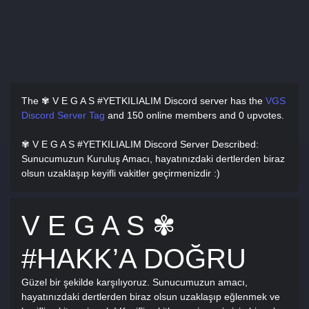
The ✾ V E G A S #YETKILIALIM Discord server has
the
VGS
Discord Server Tag
and
150 online members and 0 upvotes.
✾ V E G A S #YETKILIALIM Discord Server Described
:
Sunucumuzun Kuruluş Amacı, hayatınızdaki dertlerden biraz
olsun uzaklaşıp keyifli vakitler geçirmenizdir :)
V E G A S ✾
#HAKK’A DOĞRU
Güzel bir şekilde karşılıyoruz. Sunucumuzun amacı,
hayatınızdaki dertlerden biraz olsun uzaklaşıp eğlenmek ve