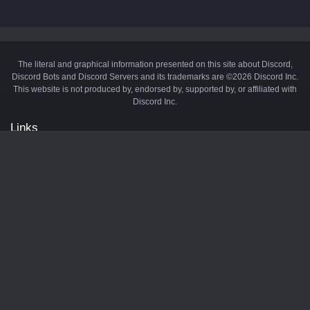
The literal and graphical information presented on this site about Discord,
Discord Bots and Discord Servers and its trademarks are ©2026 Discord Inc.
This website is not produced by, endorsed by, supported by, or affiliated with
Discord Inc.
Links
API
Privacy Policy
Cookie Policy
Terms and Conditions
Manage Cookies
Official Discord Server
Contact Us
Advertise
Tags
Discord Music Bots
Discord Crypto Bots