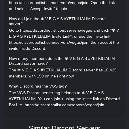
https://discordbotlist.com/servers/vegas/join. Open the link
and select "Accept Invite" to join.
How do I join the ✾ V E G A S #YETKILIALIM Discord
server?
Go to https://discordbotlist.com/servers/vegas and click "✾ V
E G A S #YETKILIALIM Invite Link", or use the invite link
https://discordbotlist.com/servers/vegas/join, then accept the
invite inside Discord.
How many members does the ✾ V E G A S #YETKILIALIM
Discord server have?
The ✾ V E G A S #YETKILIALIM Discord server has 10,429
members, with 150 online right now.
What Discord has the VGS tag?
The VGS Discord server tag belongs to ✾ V E G A S
#YETKILIALIM. You can join it using the invite link on Discord
Bot List: https://discordbotlist.com/servers/vegas/join.
Similar Discord Servers