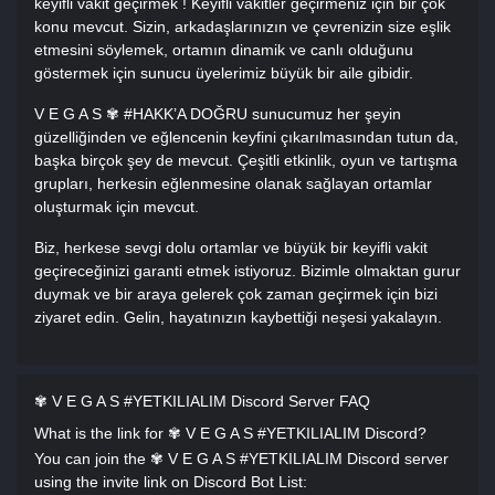
keyifli vakit geçirmek ! Keyifli vakitler geçirmeniz için bir çok
konu mevcut. Sizin, arkadaşlarınızın ve çevrenizin size eşlik
etmesini söylemek, ortamın dinamik ve canlı olduğunu
göstermek için sunucu üyelerimiz büyük bir aile gibidir.
V E G A S ✾ #HAKK’A DOĞRU sunucumuz her şeyin
güzelliğinden ve eğlencenin keyfini çıkarılmasından tutun da,
başka birçok şey de mevcut. Çeşitli etkinlik, oyun ve tartışma
grupları, herkesin eğlenmesine olanak sağlayan ortamlar
oluşturmak için mevcut.
Biz, herkese sevgi dolu ortamlar ve büyük bir keyifli vakit
geçireceğinizi garanti etmek istiyoruz. Bizimle olmaktan gurur
duymak ve bir araya gelerek çok zaman geçirmek için bizi
ziyaret edin. Gelin, hayatınızın kaybettiği neşesi yakalayın.
✾ V E G A S #YETKILIALIM Discord Server FAQ
What is the link for ✾ V E G A S #YETKILIALIM Discord?
You can join the ✾ V E G A S #YETKILIALIM Discord server
using the invite link on Discord Bot List: