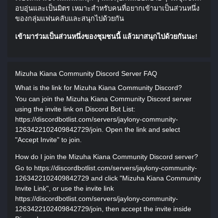
อบอุ่นและเป็นมิตร เหมาะสำหรับคนที่อยากเข้ามาเป็นส่วนหนึ่ง
ของกลุ่มแฟนคลับและสนุกไปด้วยกัน
เข้ามาร่วมเป็นส่วนหนึ่งของชุมชนนี้ แล้วมาสนุกไปด้วยกันนะ!
Mizuha Kiana Community Discord Server FAQ
What is the link for Mizuha Kiana Community Discord?
You can join the Mizuha Kiana Community Discord server
using the invite link on Discord Bot List:
https://discordbotlist.com/servers/jaylony-community-
1263422102409842729/join. Open the link and select
"Accept Invite" to join.
How do I join the Mizuha Kiana Community Discord server?
Go to https://discordbotlist.com/servers/jaylony-community-
1263422102409842729 and click "Mizuha Kiana Community
Invite Link", or use the invite link
https://discordbotlist.com/servers/jaylony-community-
1263422102409842729/join, then accept the invite inside