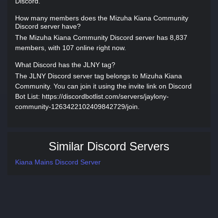
Discord.
How many members does the Mizuha Kiana Community
Discord server have?
The Mizuha Kiana Community Discord server has 8,837
members, with 107 online right now.
What Discord has the JLNY tag?
The JLNY Discord server tag belongs to Mizuha Kiana
Community. You can join it using the invite link on Discord
Bot List: https://discordbotlist.com/servers/jaylony-
community-1263422102409842729/join.
Similar Discord Servers
Kiana Mains Discord Server