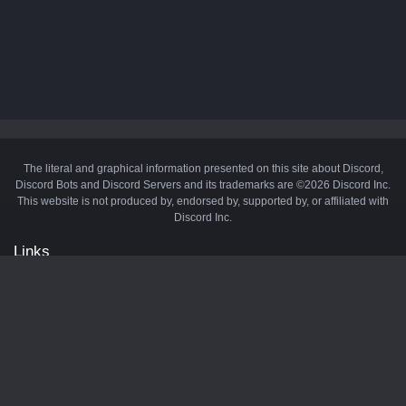
The literal and graphical information presented on this site about Discord,
Discord Bots and Discord Servers and its trademarks are ©2026 Discord Inc.
This website is not produced by, endorsed by, supported by, or affiliated with
Discord Inc.
Links
API
Privacy Policy
Cookie Policy
Terms and Conditions
Manage Cookies
Official Discord Server
Contact Us