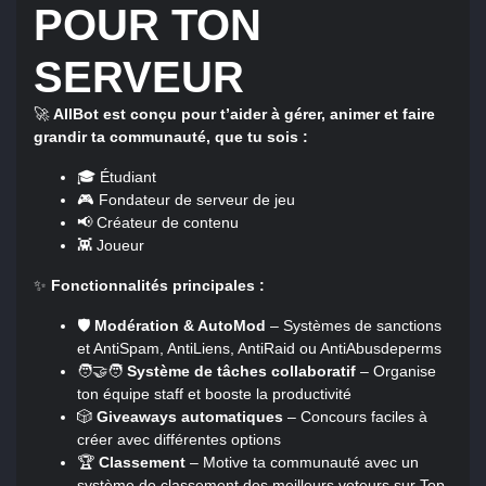
POUR TON
SERVEUR
🚀
AllBot est conçu pour t’aider à gérer, animer et faire
grandir ta communauté, que tu sois :
🎓 Étudiant
🎮 Fondateur de serveur de jeu
📢 Créateur de contenu
👾 Joueur
✨
Fonctionnalités principales :
🛡️
Modération & AutoMod
– Systèmes de sanctions
et AntiSpam, AntiLiens, AntiRaid ou AntiAbusdeperms
🧑‍🤝‍🧑
Système de tâches collaboratif
– Organise
ton équipe staff et booste la productivité
🎲
Giveaways automatiques
– Concours faciles à
créer avec différentes options
🏆
Classement
– Motive ta communauté avec un
système de classement des meilleurs voteurs sur Top