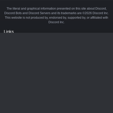
The literal and graphical information presented on this site about Discord,
Discord Bots and Discord Servers and its trademarks are ©2026 Discord Inc.
This website is not produced by, endorsed by, supported by, or affiliated with
Discord Inc.
Links
API
Privacy Policy
Cookie Policy
Terms and Conditions
Manage Cookies
Official Discord Server
Contact Us
Advertise
Tags
Discord Music Bots
Discord Crypto Bots
Discord Moderation Bots
Discord Levelling Bots