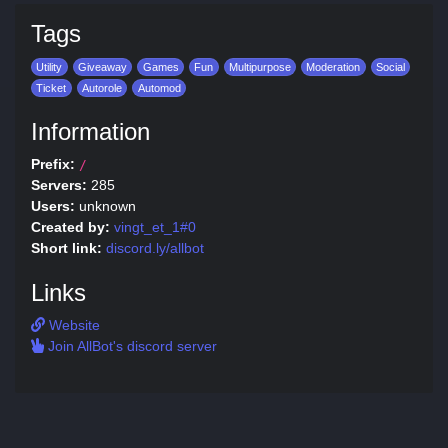
Tags
Utility
Giveaway
Games
Fun
Multipurpose
Moderation
Social
Ticket
Autorole
Automod
Information
Prefix:
/
Servers:
285
Users:
unknown
Created by:
vingt_et_1#0
Short link:
discord.ly/allbot
Links
Website
Join AllBot's discord server