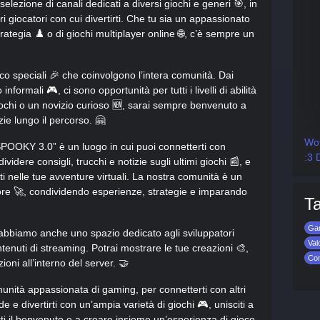
lezione di canali dedicati a diversi giochi e generi 🎯, in
 giocatori con cui divertirti. Che tu sia un appassionato
 strategia ♟️ o di giochi multiplayer online 🌐, c’è sempre un
o speciali 🎉 che coinvolgono l’intera comunità. Dai
informali 🎮, ci sono opportunità per tutti i livelli di abilità
iochi o un novizio curioso 🆕, sarai sempre benvenuto a
zie lungo il percorso. 🤗
Wot
POOKY 3.0” è un luogo in cui puoi connetterti con
:3 
dere consigli, trucchi e notizie sugli ultimi giochi 📰, e
ti nelle tue avventure virtuali. La nostra comunità è un
ore 🚀, condividendo esperienze, strategie e imparando
T
Ga
 abbiamo anche uno spazio dedicato agli sviluppatori
Val
ntenuti di streaming. Potrai mostrare le tue creazioni 🎨,
Co
oni all’interno del server. 🤝
munità appassionata di gaming, per connetterti con altri
e e divertirti con un’ampia varietà di giochi 🎮, unisciti a
i il benvenuto e a creare insieme un’esperienza di gioco