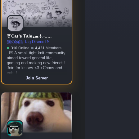
🎐Cat's Tale₊☁⊹𓂃☾ ◦ social ◦ gaming ◦ community ◦ chill ◦ VC
猫の物語 Tag Discord Server
310
Online
4,431
Members
│💌 A small tight knit community
aimed toward general life,
gaming and making new friends!
Join for kisses <3 +Chaos and
cats !
Join Server