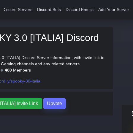
Discord Servers
Discord Bots
Discord Emojis
Add Your Server
Y 3.0 [ITALIA] Discord
 [ITALIA] Discord Server information, with invite link to
th Gaming channels and any related servers.
480
Members
ord.ly/spooky-30-italia
TALIA] Invite Link
Upvote