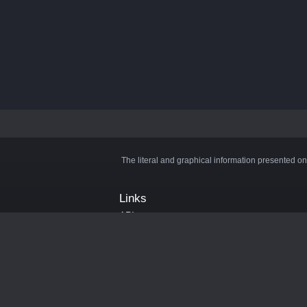
The literal and graphical information presented on
Links
API
Privacy Policy
Cookie Policy
Terms and Conditions
Manage Cookies
Official Discord Server
Contact Us