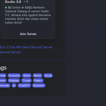
Godin 3.0
0
82
Online
4,511
Members
Selamat Datang di server Godin
3.0, dimana kita ngobrol bersama
member disini dan share meme
kalian disini!
Join Server
LK 3.3.5a HD client Discord Server
Discord Server
ags
ming
Economy
Music
Meme
Social
orant
Roleplay
Crypto
Politics
mmunity
AI
ChatGPT
Business