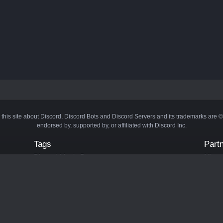
 this site about Discord, Discord Bots and Discord Servers and its trademarks are 
endorsed by, supported by, or affiliated with Discord Inc.
Tags
Part
Discord Music Bots
Minecr
Discord Crypto Bots
Bots
Discord Moderation Bots
Bloxs
Discord Levelling Bots
Laval