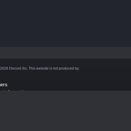
©2026 Discord Inc. This website is not produced by,
ners
aft Server List
DB
cape
ink Hosting