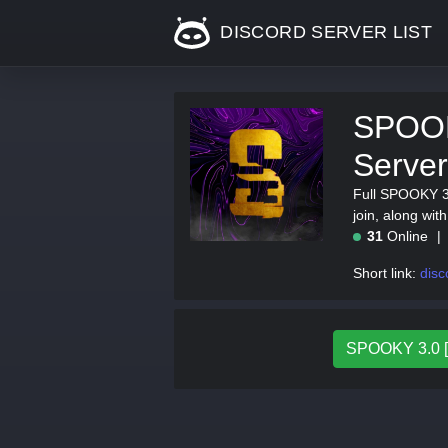
DISCORD SERVER LIST
SPOOK
Server
Full SPOOKY 3.0
join, along wi
31
Online
Short link:
disc
SPOOKY 3.0 [I