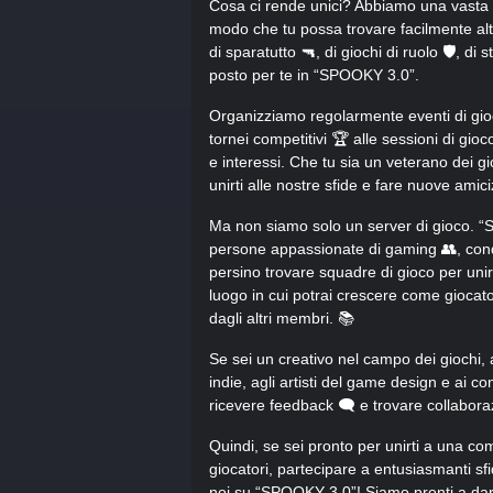
Cosa ci rende unici? Abbiamo una vasta se
modo che tu possa trovare facilmente altri
di sparatutto 🔫, di giochi di ruolo 🛡️, di
posto per te in “SPOOKY 3.0”.
Organizziamo regolarmente eventi di gioc
tornei competitivi 🏆 alle sessioni di gioco 
e interessi. Che tu sia un veterano dei g
unirti alle nostre sfide e fare nuove amici
Ma non siamo solo un server di gioco. “S
persone appassionate di gaming 👥, condivi
persino trovare squadre di gioco per unir
luogo in cui potrai crescere come giocat
dagli altri membri. 📚
Se sei un creativo nel campo dei giochi,
indie, agli artisti del game design e ai co
ricevere feedback 🗨️ e trovare collaborazi
Quindi, se sei pronto per unirti a una co
giocatori, partecipare a entusiasmanti sfid
noi su “SPOOKY 3.0”! Siamo pronti a dart