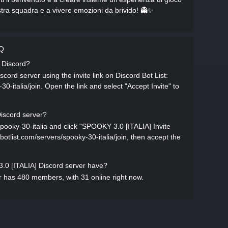
nostra squadra e a vivere emozioni da brivido! 👻✨
AQ
] Discord?
ord server using the invite link on Discord Bot List:
30-italia/join. Open the link and select "Accept Invite" to
iscord server?
spooky-30-italia and click "SPOOKY 3.0 [ITALIA] Invite
rdbotlist.com/servers/spooky-30-italia/join, then accept the
 [ITALIA] Discord server have?
 has 480 members, with 31 online right now.